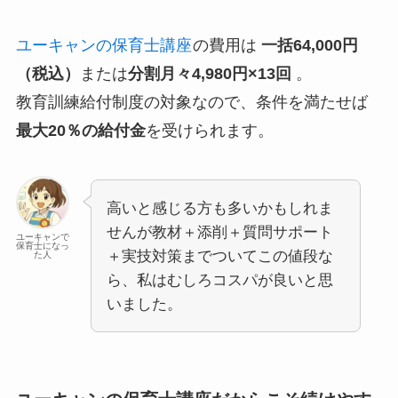
ユーキャンの保育士講座
の費用は
一括64,000円
（税込）
または
分割月々4,980円×13回
。
教育訓練給付制度の対象なので、条件を満たせば
最大20％の給付金
を受けられます。
高いと感じる方も多いかもしれま
せんが教材＋添削＋質問サポート
ユーキャンで
保育士になっ
＋実技対策までついてこの値段な
た人
ら、私はむしろ
コスパが良い
と思
いました。